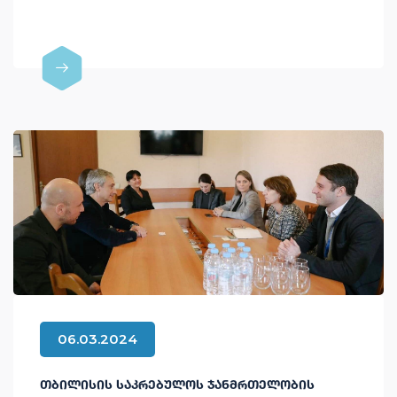
06.03.2024
ᲗᲑᲘᲚᲘᲡᲘᲡ ᲡᲐᲙᲠᲔᲑᲣᲚᲝᲡ ᲯᲐᲜᲛᲠᲗᲔᲚᲝᲑᲘᲡ