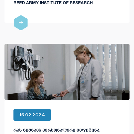
REED ARMY INSTITUTE OF RESEARCH
16.02.2024
ᲠᲐᲡ ᲜᲘᲨᲜᲐᲕᲡ ᲞᲔᲠᲡᲝᲜᲐᲚᲣᲠᲘ ᲛᲔᲓᲘᲪᲘᲜᲐ,