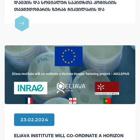
ᲓᲐᲪᲕᲘᲡ ᲓᲐ ᲡᲝᲪᲘᲐᲚᲣᲠ ᲡᲐᲙᲘᲗᲮᲗᲐ ᲙᲝᲛᲘᲡᲘᲘᲡ
ᲗᲐᲕᲛᲯᲓᲝᲛᲐᲠᲘᲡ ᲖᲣᲠᲐᲑ ᲩᲘᲙᲕᲘᲚᲐᲫᲘᲡ ᲓᲐ
ᲙᲝᲛᲘᲡᲘᲘᲡ ᲬᲔᲕᲠᲔᲑᲘᲡ ᲡᲢᲣᲛᲠᲝᲑᲐ
23.02.2024
ELIAVA INSTITUTE WILL CO-ORDINATE A HORIZON