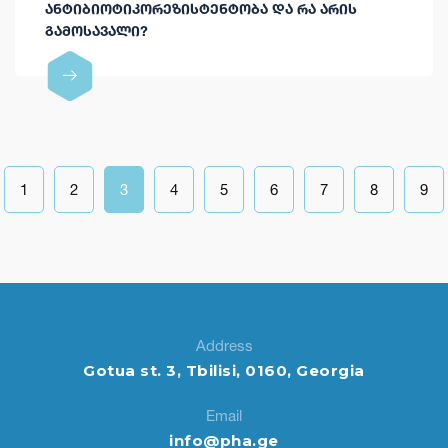
ᲐᲜᲢᲘᲑᲘᲝᲢᲘᲙᲝᲠᲔᲖᲘᲡᲢᲔᲜᲢᲝᲑᲐ ᲓᲐ ᲠᲐ ᲐᲠᲘᲡ
ᲒᲐᲛᲝᲡᲐᲕᲐᲚᲘ?
1
2
3
4
5
6
7
8
9
Address
Gotua st. 3, Tbilisi, 0160, Georgia
Email
info@pha.ge