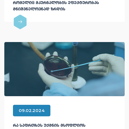
ᲠᲝᲛᲔᲚᲘᲪ ᲛᲙᲣᲠᲜᲐᲚᲝᲑᲘᲡ ᲔᲤᲔᲥᲢᲣᲠᲝᲑᲐᲡ
ᲛᲜᲘᲨᲕᲜᲔᲚᲝᲕᲜᲐᲓ ᲖᲠᲓᲘᲡ
09.02.2024
ᲠᲐ ᲡᲐᲤᲠᲗᲮᲔᲡ ᲣᲥᲛᲜᲘᲡ ᲛᲡᲝᲤᲚᲘᲝᲡ