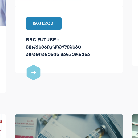
19.01.2021
BBC FUTURE :
ᲕᲘᲠᲣᲡᲔᲑᲘ,ᲠᲝᲛᲚᲔᲑᲡᲐᲪ
ᲐᲓᲐᲛᲘᲐᲜᲔᲑᲘᲡ ᲒᲐᲜᲙᲣᲠᲜᲔᲑᲐ
ᲨᲔᲣᲫᲚᲘᲐᲗ