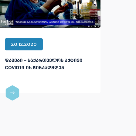
20.12.2020
ᲤᲐᲒᲔᲑᲘ – ᲡᲐᲥᲐᲠᲗᲕᲔᲚᲝᲡ ᲐᲥᲢᲘᲕᲘ
COVID19-ᲘᲡ ᲬᲘᲜᲐᲐᲦᲛᲓᲔᲒ