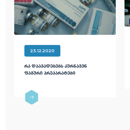
23.12.2020
ᲠᲐ ᲓᲐᲐᲕᲐᲓᲔᲑᲔᲑᲡ ᲙᲣᲠᲜᲐᲕᲔᲜ
ᲤᲐᲒᲣᲠᲘ ᲞᲠᲔᲞᲐᲠᲐᲢᲔᲑᲘ