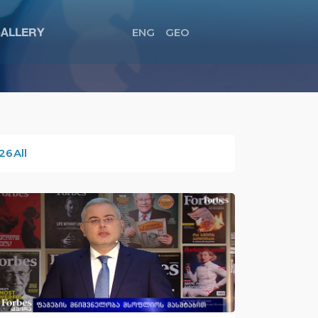
ALLERY
ENG
GEO
26
All