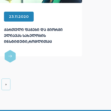
23.11.2020
ᲥᲐᲠᲗᲣᲚᲘ ᲤᲐᲒᲔᲑᲘ ᲓᲐ ᲒᲘᲝᲠᲒᲘ
ᲔᲚᲘᲐᲕᲐᲡ ᲡᲐᲮᲔᲚᲝᲑᲘᲡ
ᲘᲜᲡᲢᲘᲢᲣᲢᲘ,ᲠᲝᲛᲚᲘᲗᲐᲪ
ᲡᲐᲥᲐᲠᲗᲕᲔᲚᲝ ᲛᲡᲝᲤᲚᲘᲝ
ᲡᲐᲛᲔᲪᲜᲘᲔᲠᲝ ᲬᲠᲔᲔᲑᲘᲡ
ᲧᲣᲠᲐᲓᲦᲔᲑᲘᲡ ᲪᲔᲜᲢᲠᲨᲘᲐ
›