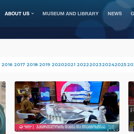
ABOUT US
MUSEUM AND LIBRARY
NEWS
G
2016
2017
2018
2019
2020
2021
2022
2023
2024
2025
20