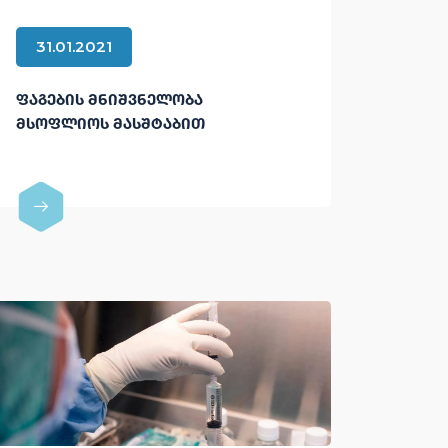
31.01.2021
ᲤᲐᲒᲔᲑᲘᲡ ᲛᲜᲘᲨᲕᲜᲔᲚᲝᲑᲐ
ᲛᲡᲝᲤᲚᲘᲝᲡ ᲛᲐᲡᲨᲢᲐᲑᲘᲗ