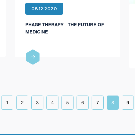
08.12.2020
PHAGE THERAPY - THE FUTURE OF
MEDICINE
1
2
3
4
5
6
7
8
9