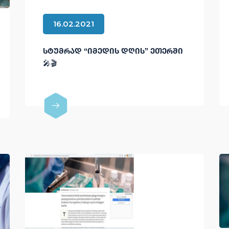
16.02.2021
ᲡᲢᲣᲛᲠᲐᲓ “ᲘᲛᲔᲓᲘᲡ ᲓᲦᲘᲡ” ᲔᲗᲔᲠᲨᲘ
🎤🎬